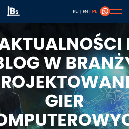
RU
|
EN
|
PL
AKTUALNOŚCI 
BLOG W BRANŻ
PROJEKTOWANI
GIER
OMPUTEROWY